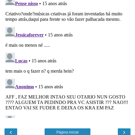
‹
›
Página inicial