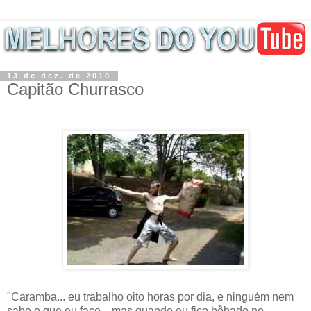
13 de dez. de 2010
Capitão Churrasco
"Caramba... eu trabalho oito horas por dia, e ninguém nem
sabe o que eu faço... mas quando eu fico bêbado no