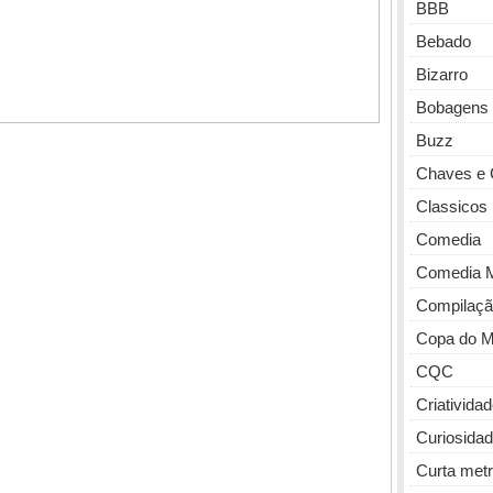
BBB
Bebado
Bizarro
Bobagens
Buzz
Chaves e 
Classicos
Comedia
Comedia 
Compilaçã
Copa do 
CQC
Criativida
Curiosida
Curta met