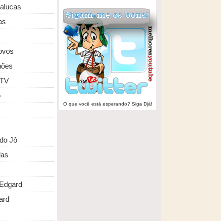
malucas
as
ovos
hões
 TV
o
O que você está esperando? Siga Djá!
do Jô
das
Edgard
ard