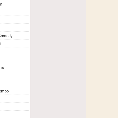
m
 Comedy
t
na
Tempo