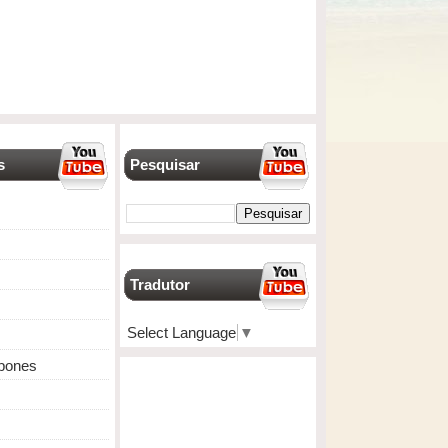
s
Pesquisar
Tradutor
Select Language
▼
apones