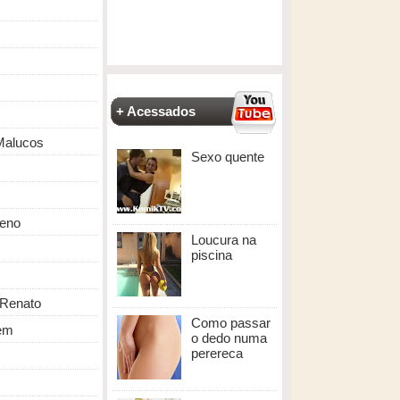
+ Acessados
Malucos
Sexo quente
eno
Loucura na
piscina
Renato
Como passar
em
o dedo numa
perereca