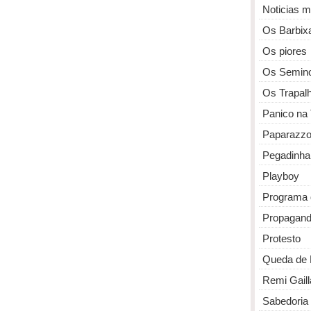
Noticias 
Os Barbix
Os piores
Os Semin
Os Trapal
Panico na
Paparazz
Pegadinha
Playboy
Programa 
Propagan
Protesto
Queda de 
Remi Gaill
Sabedoria