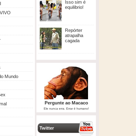
Isso sim é
l
equilibrio!
 VIVO
Repórter
atrapalha
r
cagada
s
do Mundo
ex
Pergunte ao Macaco
mal
Ele nunca erra. Errar é humano!
Twitter