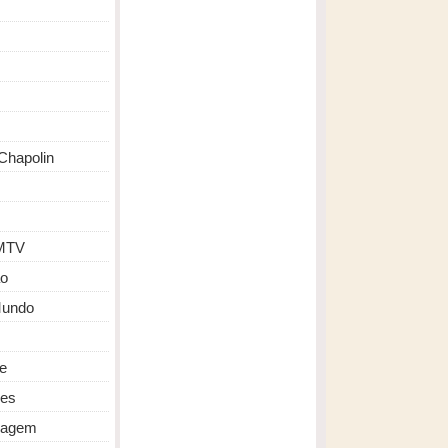
Chapolin
MTV
o
Mundo
de
des
ragem