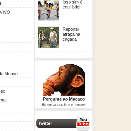
Isso sim é
l
equilibrio!
 VIVO
Repórter
atrapalha
r
cagada
s
do Mundo
ex
Pergunte ao Macaco
mal
Ele nunca erra. Errar é humano!
Twitter