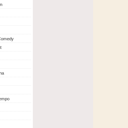
m
 Comedy
t
na
Tempo