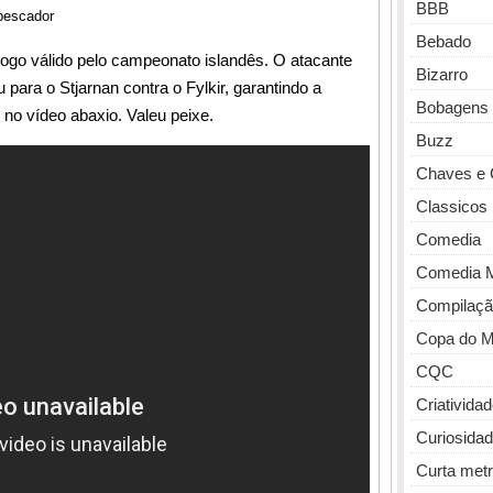
BBB
pescador
Bebado
ogo válido pelo campeonato islandês. O atacante
Bizarro
 para o Stjarnan contra o Fylkir, garantindo a
Bobagens
 no vídeo abaxio. Valeu peixe.
Buzz
Chaves e 
Classicos
Comedia
Comedia 
Compilaçã
Copa do 
CQC
Criativida
Curiosida
Curta met