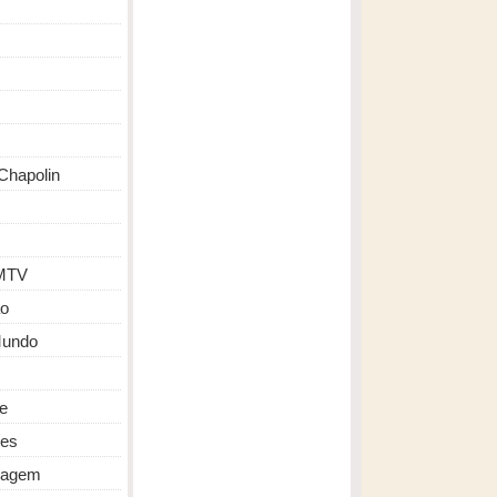
Chapolin
MTV
o
Mundo
de
des
ragem