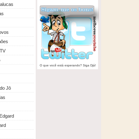
malucas
as
ovos
hões
 TV
o
O que você está esperando? Siga Djá!
do Jô
das
Edgard
ard