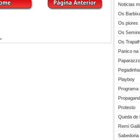
Noticias 
Os Barbix
Os piores
Os Semin
Os Trapal
Panico na
Paparazz
Pegadinha
Playboy
Programa 
Propagan
Protesto
Queda de 
Remi Gaill
Sabedoria