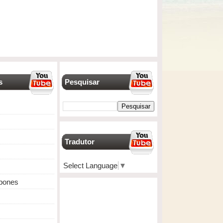
s
Pesquisar
Tradutor
Select Language
▼
apones