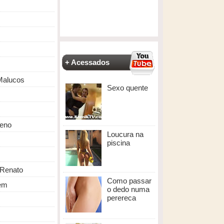
+ Acessados
Malucos
Sexo quente
eno
Loucura na
piscina
Renato
Como passar
em
o dedo numa
perereca