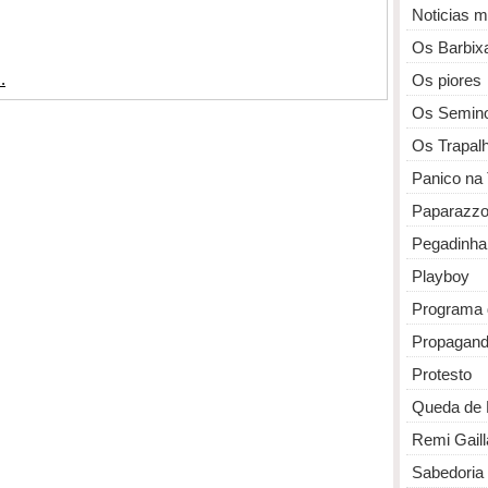
Noticias 
Os Barbix
Os piores
Os Semin
Os Trapal
Panico na
Paparazz
Pegadinha
Playboy
Programa 
Propagan
Protesto
Queda de 
Remi Gaill
Sabedoria