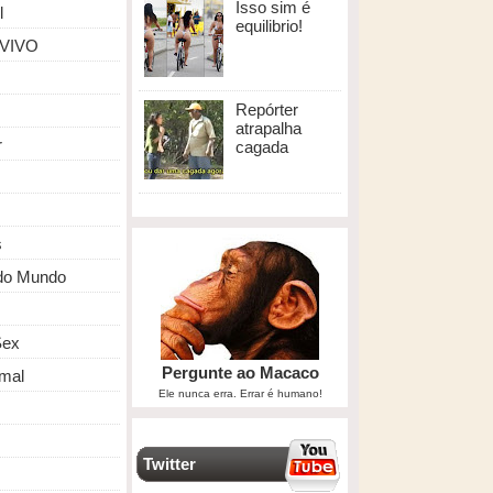
Isso sim é
l
equilibrio!
 VIVO
Repórter
atrapalha
r
cagada
s
do Mundo
ex
Pergunte ao Macaco
mal
Ele nunca erra. Errar é humano!
Twitter