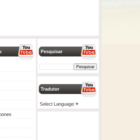
s
Pesquisar
Tradutor
Select Language
▼
apones