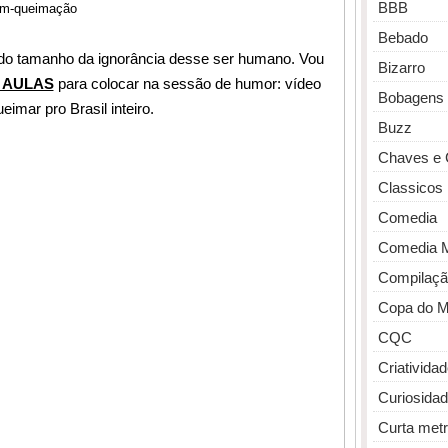
BBB
m-queimação
Bebado
 do tamanho da ignorância desse ser humano. Vou
Bizarro
 AULAS
para colocar na sessão de humor: vídeo
Bobagens
imar pro Brasil inteiro.
Buzz
Chaves e 
Classicos
Comedia
Comedia 
Compilaçã
Copa do 
CQC
Criativida
Curiosida
Curta met