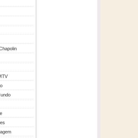
Chapolin
MTV
o
Mundo
de
des
ragem