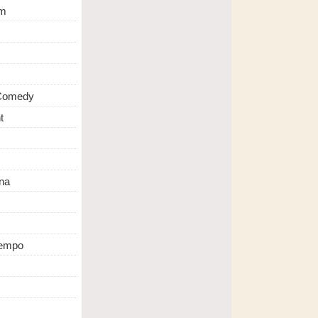
m
 Comedy
t
na
Tempo