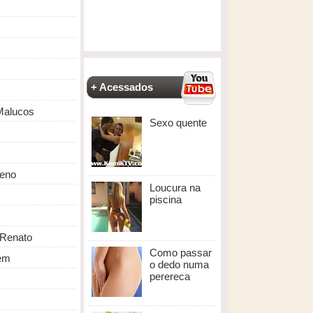
+ Acessados
Malucos
Sexo quente
eno
Loucura na
piscina
Renato
Como passar
em
o dedo numa
perereca