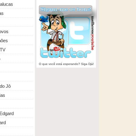
malucas
as
ovos
hões
 TV
o
O que você está esperando? Siga Djá!
do Jô
das
Edgard
ard