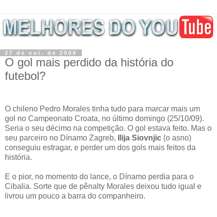
27 de out. de 2009
O gol mais perdido da história do
futebol?
O chileno Pedro Morales tinha tudo para marcar mais um
gol no Campeonato Croata, no último domingo (25/10/09).
Seria o seu décimo na competição. O gol estava feito. Mas o
seu parceiro no Dínamo Zagreb,
Ilija Siovnjic
(o asno)
conseguiu estragar, e perder um dos gols mais feitos da
história.
E o pior, no momento do lance, o Dínamo perdia para o
Cibalia. Sorte que de pênalty Morales deixou tudo igual e
livrou um pouco a barra do companheiro.