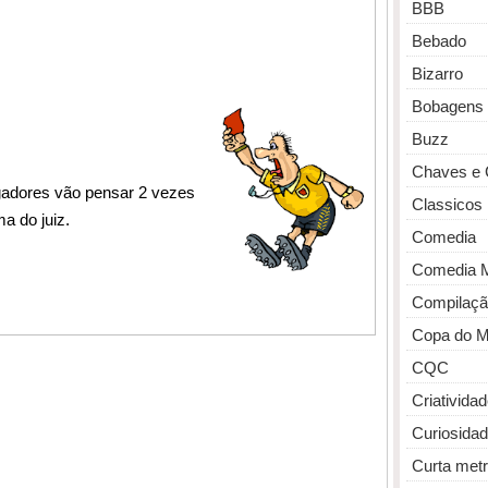
BBB
Bebado
Bizarro
Bobagens
Buzz
Chaves e 
gadores vão pensar 2 vezes
Classicos
a do juiz.
Comedia
Comedia 
Compilaçã
Copa do 
CQC
Criativida
Curiosida
Curta met