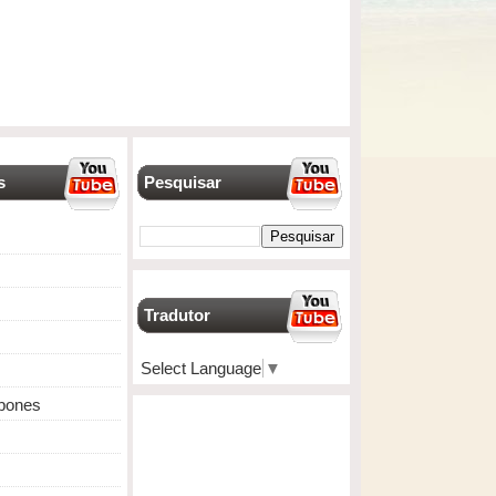
s
Pesquisar
Tradutor
Select Language
▼
apones