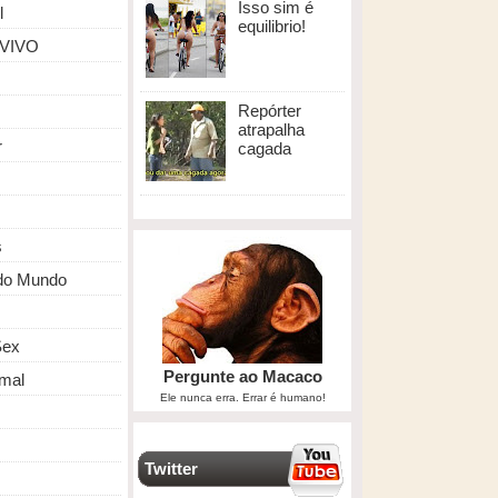
Isso sim é
l
equilibrio!
 VIVO
Repórter
atrapalha
r
cagada
s
do Mundo
ex
Pergunte ao Macaco
mal
Ele nunca erra. Errar é humano!
Twitter