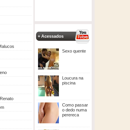
+ Acessados
Malucos
Sexo quente
eno
Loucura na
piscina
Renato
Como passar
em
o dedo numa
perereca