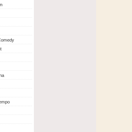
m
 Comedy
t
na
Tempo