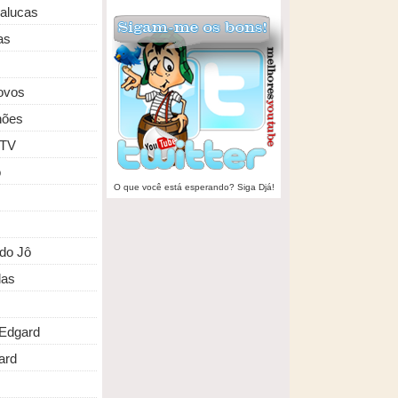
malucas
as
ovos
hões
 TV
o
O que você está esperando? Siga Djá!
do Jô
das
Edgard
ard