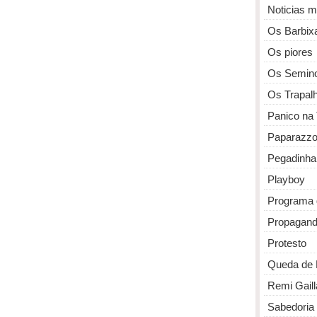
Noticias 
Os Barbix
Os piores
Os Semin
Os Trapal
Panico na
Paparazz
Pegadinha
Playboy
Programa 
Propagan
Protesto
Queda de 
Remi Gaill
Sabedoria