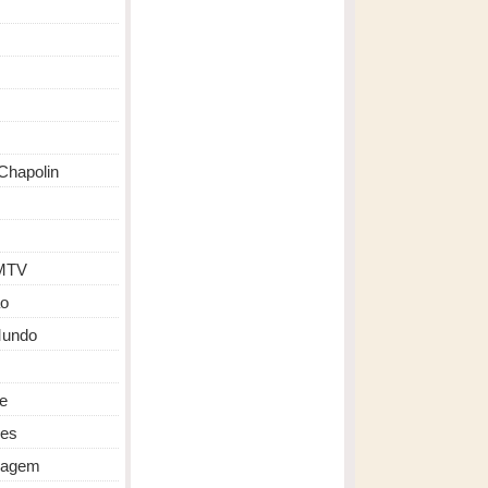
Chapolin
MTV
o
Mundo
de
des
ragem